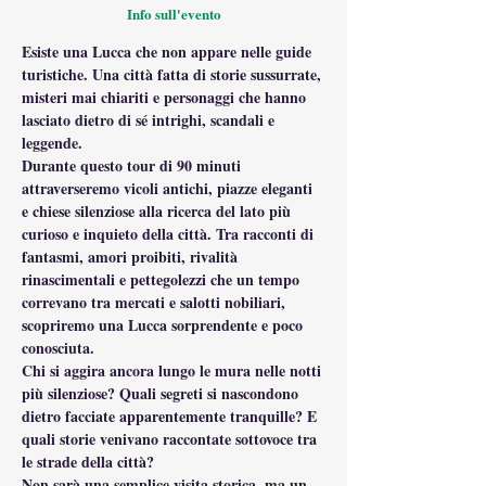
Info sull'evento
Esiste una Lucca che non appare nelle guide 
turistiche. Una città fatta di storie sussurrate, 
misteri mai chiariti e personaggi che hanno 
lasciato dietro di sé intrighi, scandali e 
leggende.
Durante questo tour di 90 minuti 
attraverseremo vicoli antichi, piazze eleganti 
e chiese silenziose alla ricerca del lato più 
curioso e inquieto della città. Tra racconti di 
fantasmi, amori proibiti, rivalità 
rinascimentali e pettegolezzi che un tempo 
correvano tra mercati e salotti nobiliari, 
scopriremo una Lucca sorprendente e poco 
conosciuta.
Chi si aggira ancora lungo le mura nelle notti 
più silenziose? Quali segreti si nascondono 
dietro facciate apparentemente tranquille? E 
quali storie venivano raccontate sottovoce tra 
le strade della città?
Non sarà una semplice visita storica, ma un 