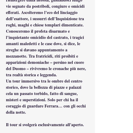
vie segnate da postriboli, congiure e omicidi 
efferati. Ascolteremo l’eco del linciaggio 
dell’esattore, i sussurri dell’Inquisizione tra 
roghi, maghi e chiese templari dimenticate.
Conosceremo il profeta disarmato e 
l’inquietante omicidio del castrato, i tragici 
amanti maledetti e le case dove, si dice, le 
streghe si davano appuntamento a 
mezzanotte. Tra fratricidi, riti proibiti e 
apparizioni demoniache – persino nel cuore 
del Duomo – rivivremo le cronache più nere, 
tra realtà storica e leggenda.
Un tour immersivo tra le ombre del centro 
storico, dove la bellezza di piazze e palazzi 
cela un passato torbido, fatto di sangue, 
misteri e superstizioni. Solo per chi ha il 
coraggio di guardare Ferrara… con gli occhi 
della notte.
Il tour si svolgerà esclusivamente all'aperto.