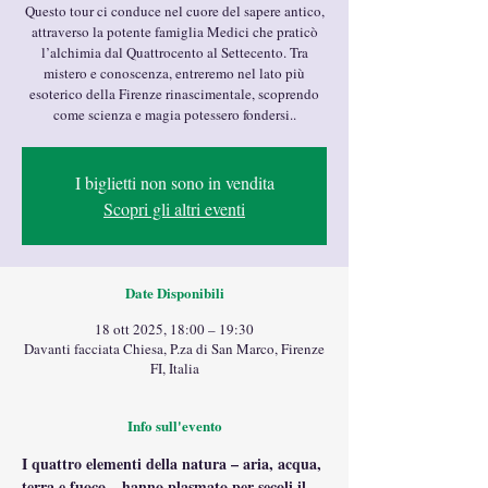
Questo tour ci conduce nel cuore del sapere antico,
attraverso la potente famiglia Medici che praticò
l’alchimia dal Quattrocento al Settecento. Tra
mistero e conoscenza, entreremo nel lato più
esoterico della Firenze rinascimentale, scoprendo
come scienza e magia potessero fondersi..
I biglietti non sono in vendita
Scopri gli altri eventi
Date Disponibili
18 ott 2025, 18:00 – 19:30
Davanti facciata Chiesa, P.za di San Marco, Firenze
FI, Italia
Info sull'evento
I quattro elementi della natura – aria, acqua, 
terra e fuoco – hanno plasmato per secoli il 